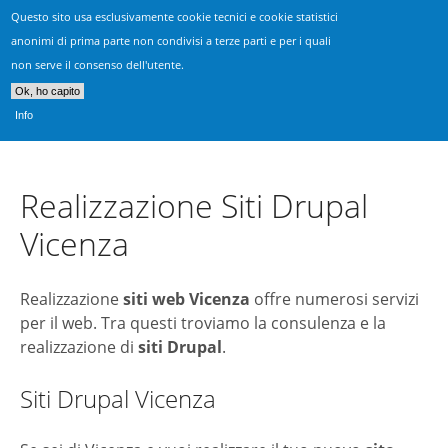
Questo sito usa esclusivamente cookie tecnici e cookie statistici
Realizzazione Siti Vicenza
anonimi di prima parte non condivisi a terze parti e per i quali
non serve il consenso dell'utente.
Consulenza, progettazione & sviluppo siti web
Ok, ho capito
Info
Realizzazione Siti Drupal
Vicenza
Realizzazione
siti web Vicenza
offre numerosi servizi
per il web. Tra questi troviamo la consulenza e la
realizzazione di
siti Drupal
.
Siti Drupal Vicenza