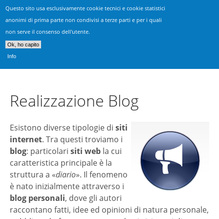
Questo sito usa esclusivamente cookie tecnici e cookie statistici
Realizzazione Siti Vicenza
anonimi di prima parte non condivisi a terze parti e per i quali
non serve il consenso dell'utente.
Consulenza, progettazione & sviluppo siti web
Ok, ho capito
Info
Realizzazione Blog
Esistono diverse tipologie di
siti
internet
. Tra questi troviamo i
blog
: particolari
siti web
la cui
caratteristica principale è la
struttura a «
diario
». Il fenomeno
è nato inizialmente attraverso i
blog personali
, dove gli autori
raccontano fatti, idee ed opinioni di natura personale,