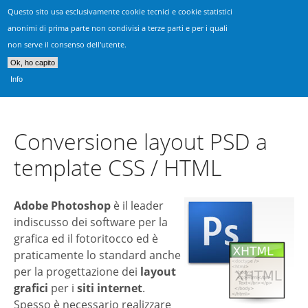
Questo sito usa esclusivamente cookie tecnici e cookie statistici
Realizzazione Siti Vicenza
anonimi di prima parte non condivisi a terze parti e per i quali
non serve il consenso dell'utente.
Consulenza, progettazione & sviluppo siti web
Ok, ho capito
Info
Conversione layout PSD a
template CSS / HTML
Adobe Photoshop
è il leader
indiscusso dei software per la
grafica ed il fotoritocco ed è
praticamente lo standard anche
per la progettazione dei
layout
grafici
per i
siti internet
.
Spesso è necessario realizzare